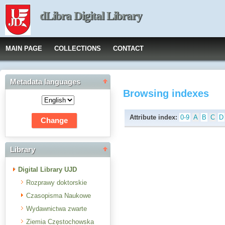
dLibra Digital Library
MAIN PAGE
COLLECTIONS
CONTACT
Metadata languages
Browsing indexes
Attribute index:
0-9
A
B
C
D
Library
Digital Library UJD
Rozprawy doktorskie
Czasopisma Naukowe
Wydawnictwa zwarte
Ziemia Częstochowska