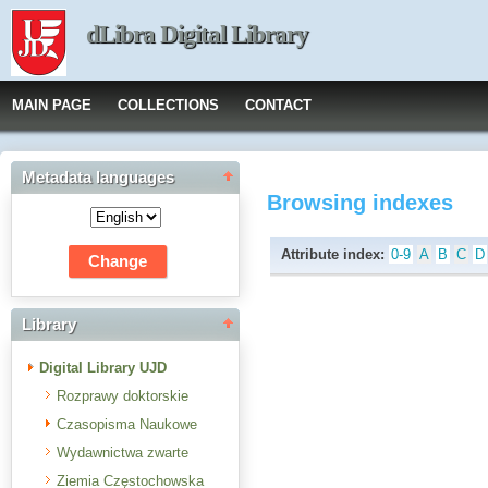
dLibra Digital Library
MAIN PAGE
COLLECTIONS
CONTACT
Metadata languages
Browsing indexes
Attribute index:
0-9
A
B
C
D
Library
Digital Library UJD
Rozprawy doktorskie
Czasopisma Naukowe
Wydawnictwa zwarte
Ziemia Częstochowska