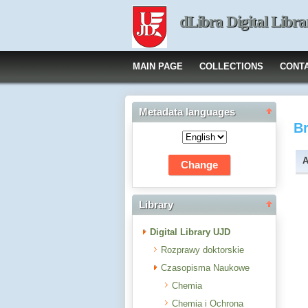
dLibra Digital Libra
MAIN PAGE
COLLECTIONS
CONT
Metadata languages
B
A
Library
Digital Library UJD
Rozprawy doktorskie
Czasopisma Naukowe
Chemia
Chemia i Ochrona