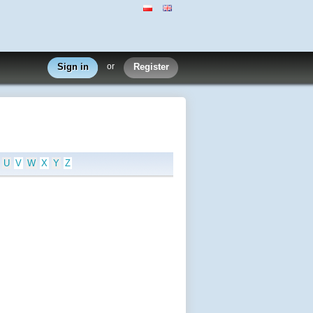
Sign in
or
Register
U
V
W
X
Y
Z