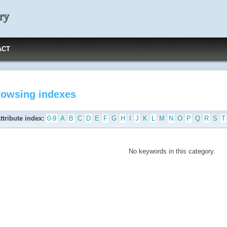
ry
ACT
rowsing indexes
ttribute index:
0-9
A
B
C
D
E
F
G
H
I
J
K
L
M
N
O
P
Q
R
S
T
No keywords in this category.