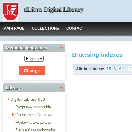
dLibra Digital Library
MAIN PAGE
COLLECTIONS
CONTACT
Metadata languages
Browsing indexes
Attribute index:
0-9
A
B
C
D
Library
Digital Library UJD
Rozprawy doktorskie
Czasopisma Naukowe
Wydawnictwa zwarte
Ziemia Częstochowska