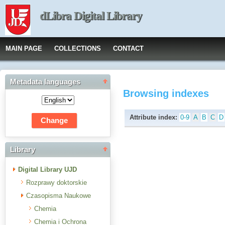
dLibra Digital Library
MAIN PAGE
COLLECTIONS
CONTACT
Metadata languages
Browsing indexes
Attribute index:
0-9
A
B
C
D
Library
Digital Library UJD
Rozprawy doktorskie
Czasopisma Naukowe
Chemia
Chemia i Ochrona