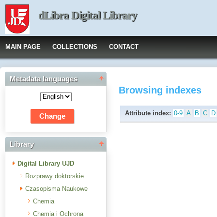
dLibra Digital Library
MAIN PAGE
COLLECTIONS
CONTACT
Metadata languages
Browsing indexes
Attribute index:
0-9
A
B
C
D
Library
Digital Library UJD
Rozprawy doktorskie
Czasopisma Naukowe
Chemia
Chemia i Ochrona