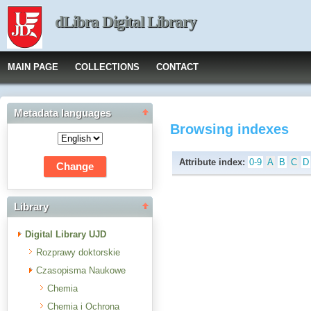
dLibra Digital Library
MAIN PAGE
COLLECTIONS
CONTACT
Metadata languages
Browsing indexes
Attribute index:
0-9
A
B
C
D
Library
Digital Library UJD
Rozprawy doktorskie
Czasopisma Naukowe
Chemia
Chemia i Ochrona