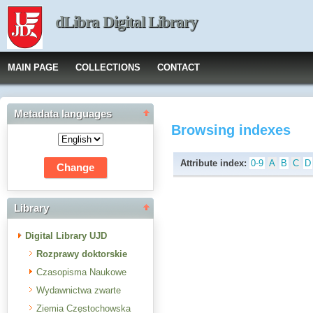
dLibra Digital Library
MAIN PAGE
COLLECTIONS
CONTACT
Metadata languages
Browsing indexes
Attribute index:
0-9
A
B
C
D
Library
Digital Library UJD
Rozprawy doktorskie
Czasopisma Naukowe
Wydawnictwa zwarte
Ziemia Częstochowska