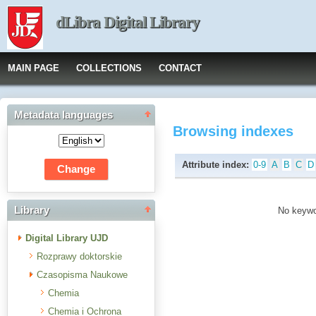
dLibra Digital Library
MAIN PAGE
COLLECTIONS
CONTACT
Metadata languages
Browsing indexes
Attribute index:
0-9
A
B
C
D
Library
No keywor
Digital Library UJD
Rozprawy doktorskie
Czasopisma Naukowe
Chemia
Chemia i Ochrona