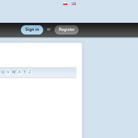
Sign in
or
Register
U
V
W
X
Y
Z