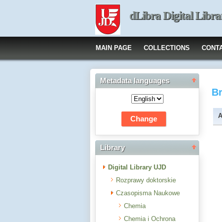
dLibra Digital Libra
MAIN PAGE
COLLECTIONS
CONT
Metadata languages
B
A
Library
Digital Library UJD
Rozprawy doktorskie
Czasopisma Naukowe
Chemia
Chemia i Ochrona