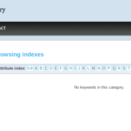
ry
ACT
rowsing indexes
ttribute index:
0-9
A
B
C
D
E
F
G
H
I
J
K
L
M
N
O
P
Q
R
S
T
No keywords in this category.