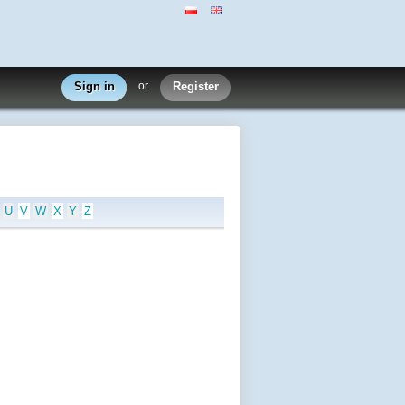
Sign in
or
Register
U
V
W
X
Y
Z