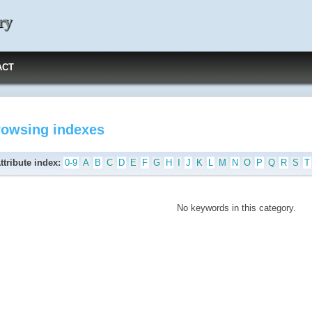
ry
ACT
rowsing indexes
ttribute index:
0-9
A
B
C
D
E
F
G
H
I
J
K
L
M
N
O
P
Q
R
S
T
No keywords in this category.