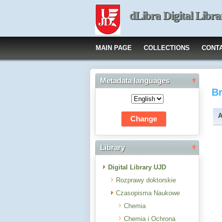
dLibra Digital Libra
MAIN PAGE
COLLECTIONS
CONT
Metadata languages
B
A
Library
Digital Library UJD
Rozprawy doktorskie
Czasopisma Naukowe
Chemia
Chemia i Ochrona