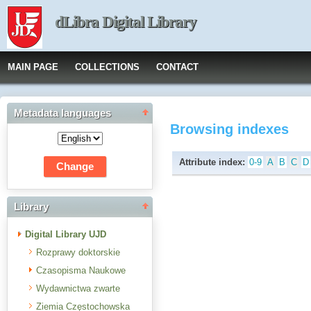
dLibra Digital Library
MAIN PAGE
COLLECTIONS
CONTACT
Metadata languages
Browsing indexes
Attribute index:
0-9
A
B
C
D
Library
Digital Library UJD
Rozprawy doktorskie
Czasopisma Naukowe
Wydawnictwa zwarte
Ziemia Częstochowska