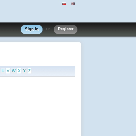
Sign in
or
Register
U
V
W
X
Y
Z