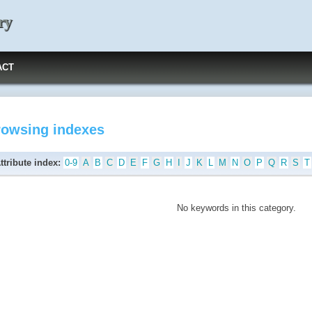
ry
ACT
rowsing indexes
ttribute index:
0-9
A
B
C
D
E
F
G
H
I
J
K
L
M
N
O
P
Q
R
S
T
No keywords in this category.