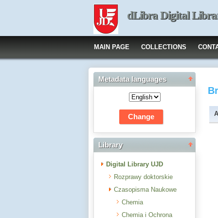
dLibra Digital Libra
MAIN PAGE
COLLECTIONS
CONT
Metadata languages
B
A
Library
Digital Library UJD
Rozprawy doktorskie
Czasopisma Naukowe
Chemia
Chemia i Ochrona