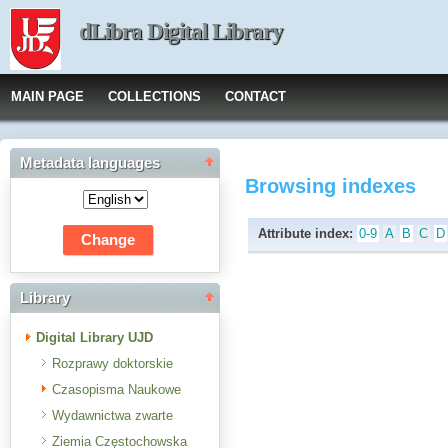
dLibra Digital Library
MAIN PAGE
COLLECTIONS
CONTACT
Metadata languages
Browsing indexes
Attribute index:
0-9
A
B
C
D
Library
Digital Library UJD
Rozprawy doktorskie
Czasopisma Naukowe
Wydawnictwa zwarte
Ziemia Częstochowska