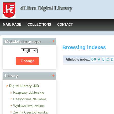
dLibra Digital Library
MAIN PAGE
COLLECTIONS
CONTACT
Metadata languages
Browsing indexes
Attribute index:
0-9
A
B
C
D
Library
Digital Library UJD
Rozprawy doktorskie
Czasopisma Naukowe
Wydawnictwa zwarte
Ziemia Częstochowska