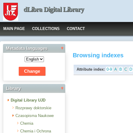
dLibra Digital Library
MAIN PAGE
COLLECTIONS
CONTACT
Metadata languages
Browsing indexes
Attribute index:
0-9
A
B
C
D
Library
Digital Library UJD
Rozprawy doktorskie
Czasopisma Naukowe
Chemia
Chemia i Ochrona