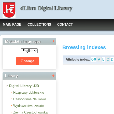
dLibra Digital Library
MAIN PAGE
COLLECTIONS
CONTACT
Metadata languages
Browsing indexes
Attribute index:
0-9
A
B
C
D
Library
Digital Library UJD
Rozprawy doktorskie
Czasopisma Naukowe
Wydawnictwa zwarte
Ziemia Częstochowska