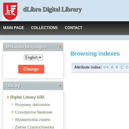
dLibra Digital Library
MAIN PAGE
COLLECTIONS
CONTACT
Metadata languages
Browsing indexes
Attribute index:
0-9
A
B
C
D
Library
Digital Library UJD
Rozprawy doktorskie
Czasopisma Naukowe
Wydawnictwa zwarte
Ziemia Częstochowska