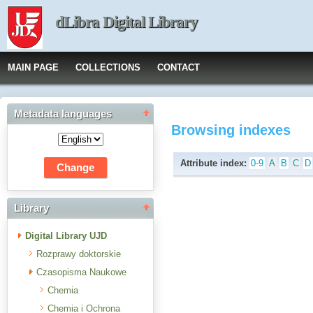
dLibra Digital Library
MAIN PAGE
COLLECTIONS
CONTACT
Metadata languages
Browsing indexes
Attribute index:
0-9
A
B
C
D
Library
Digital Library UJD
Rozprawy doktorskie
Czasopisma Naukowe
Chemia
Chemia i Ochrona