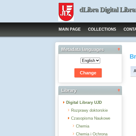
dLibra Digital Libra
MAIN PAGE
COLLECTIONS
CONT
Metadata languages
B
A
Library
Digital Library UJD
Rozprawy doktorskie
Czasopisma Naukowe
Chemia
Chemia i Ochrona