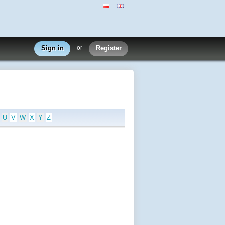
Sign in
or
Register
U
V
W
X
Y
Z