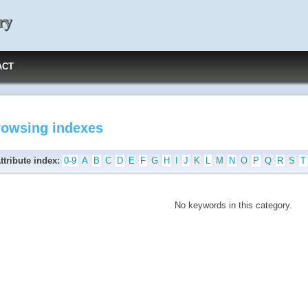
ry
ACT
rowsing indexes
ttribute index:
0-9
A
B
C
D
E
F
G
H
I
J
K
L
M
N
O
P
Q
R
S
T
No keywords in this category.