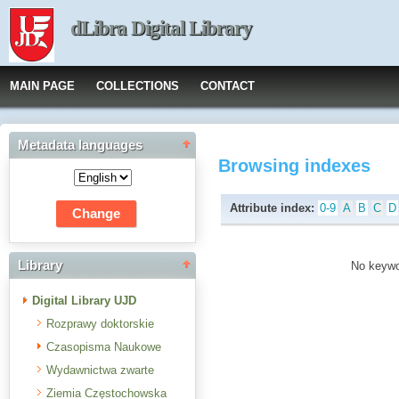
dLibra Digital Library
MAIN PAGE
COLLECTIONS
CONTACT
Metadata languages
Browsing indexes
Attribute index:
0-9
A
B
C
D
Library
No keywor
Digital Library UJD
Rozprawy doktorskie
Czasopisma Naukowe
Wydawnictwa zwarte
Ziemia Częstochowska