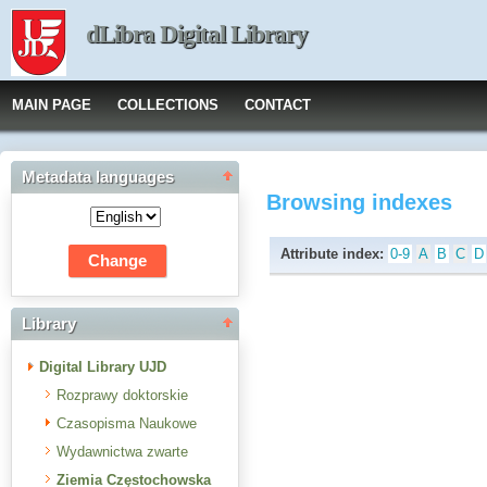
dLibra Digital Library
MAIN PAGE
COLLECTIONS
CONTACT
Metadata languages
Browsing indexes
Attribute index:
0-9
A
B
C
D
Library
Digital Library UJD
Rozprawy doktorskie
Czasopisma Naukowe
Wydawnictwa zwarte
Ziemia Częstochowska