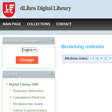
dLibra Digital Library
MAIN PAGE
COLLECTIONS
CONTACT
Metadata languages
Browsing indexes
Attribute index:
0-9
A
B
C
D
Library
Digital Library UJD
Rozprawy doktorskie
Czasopisma Naukowe
Wydawnictwa zwarte
Ziemia Częstochowska