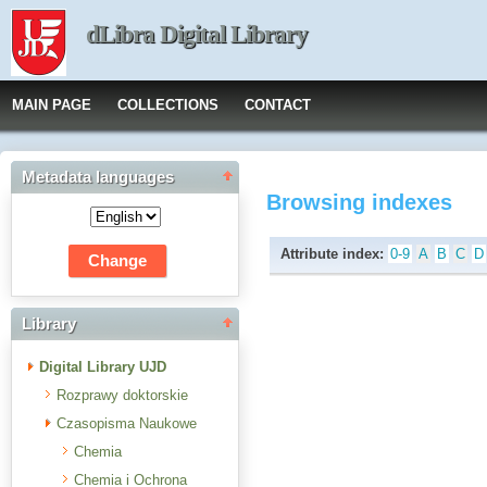
dLibra Digital Library
MAIN PAGE
COLLECTIONS
CONTACT
Metadata languages
Browsing indexes
Attribute index:
0-9
A
B
C
D
Library
Digital Library UJD
Rozprawy doktorskie
Czasopisma Naukowe
Chemia
Chemia i Ochrona