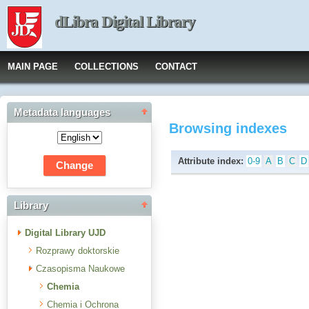
dLibra Digital Library
MAIN PAGE
COLLECTIONS
CONTACT
Metadata languages
Browsing indexes
Attribute index:
0-9
A
B
C
D
Library
Digital Library UJD
Rozprawy doktorskie
Czasopisma Naukowe
Chemia
Chemia i Ochrona