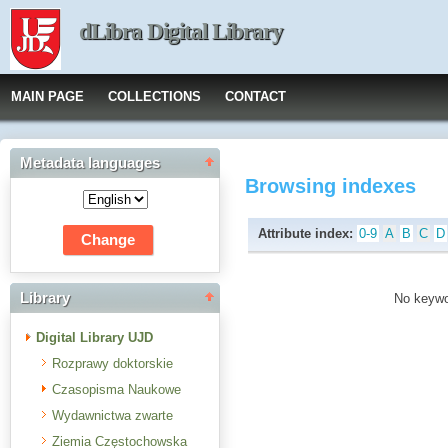
dLibra Digital Library
MAIN PAGE
COLLECTIONS
CONTACT
Metadata languages
Browsing indexes
Attribute index:
0-9
A
B
C
D
Library
No keywor
Digital Library UJD
Rozprawy doktorskie
Czasopisma Naukowe
Wydawnictwa zwarte
Ziemia Częstochowska