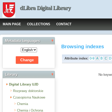
dLibra Digital Library
MAIN PAGE
COLLECTIONS
CONTACT
Metadata languages
Browsing indexes
Attribute index:
0-9
A
B
C
D
Library
No keywor
Digital Library UJD
Rozprawy doktorskie
Czasopisma Naukowe
Chemia
Chemia i Ochrona