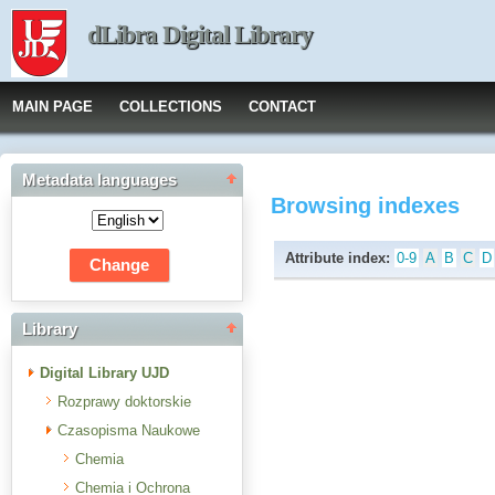
dLibra Digital Library
MAIN PAGE
COLLECTIONS
CONTACT
Metadata languages
Browsing indexes
Attribute index:
0-9
A
B
C
D
Library
Digital Library UJD
Rozprawy doktorskie
Czasopisma Naukowe
Chemia
Chemia i Ochrona