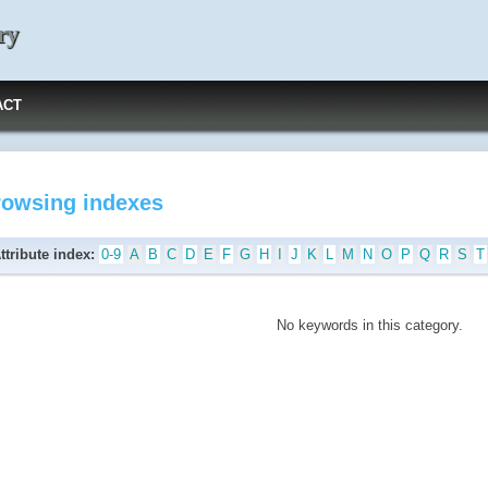
ry
ACT
rowsing indexes
ttribute index:
0-9
A
B
C
D
E
F
G
H
I
J
K
L
M
N
O
P
Q
R
S
T
No keywords in this category.