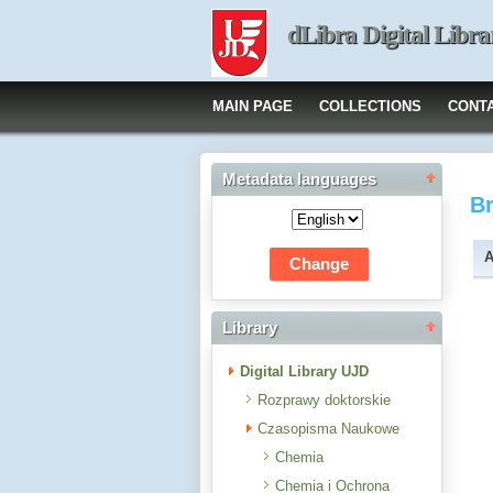
dLibra Digital Libra
MAIN PAGE
COLLECTIONS
CONT
Metadata languages
B
A
Library
Digital Library UJD
Rozprawy doktorskie
Czasopisma Naukowe
Chemia
Chemia i Ochrona