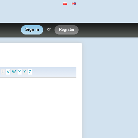
Sign in
or
Register
U
V
W
X
Y
Z