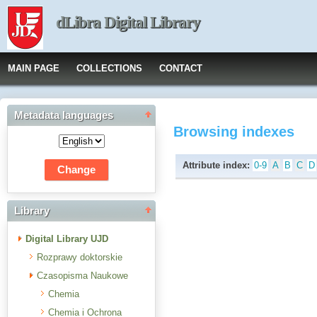
dLibra Digital Library
MAIN PAGE
COLLECTIONS
CONTACT
Metadata languages
Browsing indexes
Attribute index:
0-9
A
B
C
D
Library
Digital Library UJD
Rozprawy doktorskie
Czasopisma Naukowe
Chemia
Chemia i Ochrona