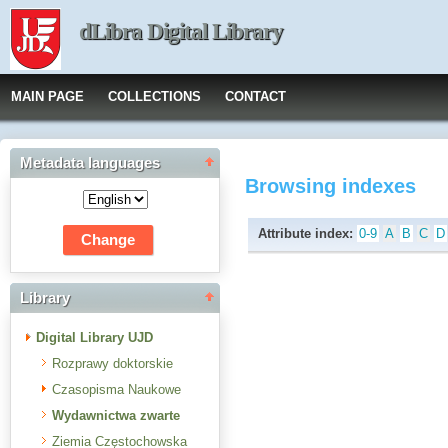
dLibra Digital Library
MAIN PAGE
COLLECTIONS
CONTACT
Metadata languages
Browsing indexes
Attribute index:
0-9
A
B
C
D
Library
Digital Library UJD
Rozprawy doktorskie
Czasopisma Naukowe
Wydawnictwa zwarte
Ziemia Częstochowska