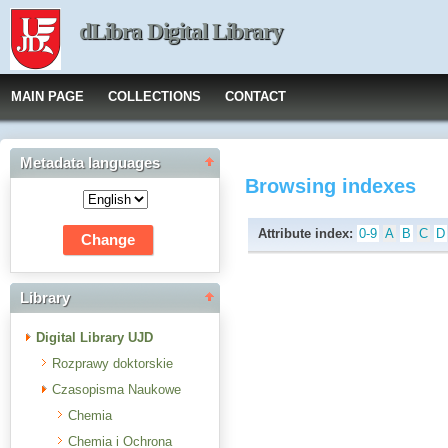
dLibra Digital Library
MAIN PAGE
COLLECTIONS
CONTACT
Metadata languages
Browsing indexes
Attribute index:
0-9
A
B
C
D
Library
Digital Library UJD
Rozprawy doktorskie
Czasopisma Naukowe
Chemia
Chemia i Ochrona