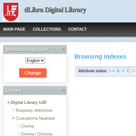
dLibra Digital Library
MAIN PAGE
COLLECTIONS
CONTACT
Metadata languages
Browsing indexes
Attribute index:
0-9
A
B
C
D
Library
Digital Library UJD
Rozprawy doktorskie
Czasopisma Naukowe
Chemia
Chemia i Ochrona