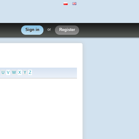
Sign in
or
Register
U
V
W
X
Y
Z