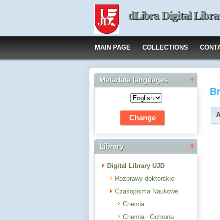
dLibra Digital Libra
MAIN PAGE
COLLECTIONS
CONT
Metadata languages
B
A
Library
Digital Library UJD
Rozprawy doktorskie
Czasopisma Naukowe
Chemia
Chemia i Ochrona