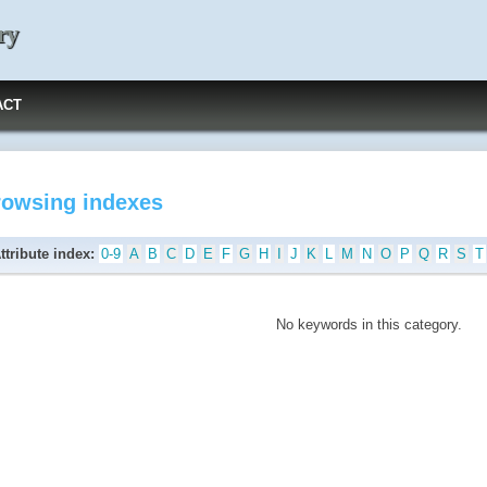
ry
ACT
rowsing indexes
ttribute index:
0-9
A
B
C
D
E
F
G
H
I
J
K
L
M
N
O
P
Q
R
S
T
No keywords in this category.