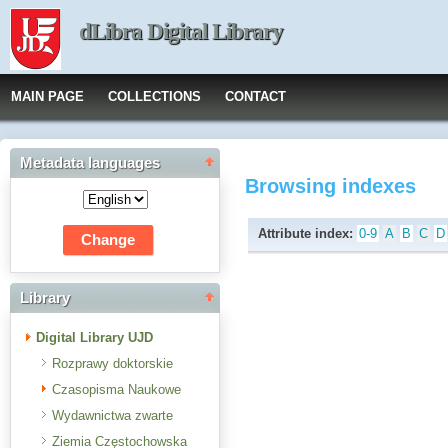
dLibra Digital Library
MAIN PAGE
COLLECTIONS
CONTACT
Metadata languages
Browsing indexes
Attribute index:
0-9
A
B
C
D
Library
Digital Library UJD
Rozprawy doktorskie
Czasopisma Naukowe
Wydawnictwa zwarte
Ziemia Częstochowska