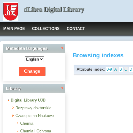
dLibra Digital Library
MAIN PAGE
COLLECTIONS
CONTACT
Metadata languages
Browsing indexes
Attribute index:
0-9
A
B
C
D
Library
Digital Library UJD
Rozprawy doktorskie
Czasopisma Naukowe
Chemia
Chemia i Ochrona