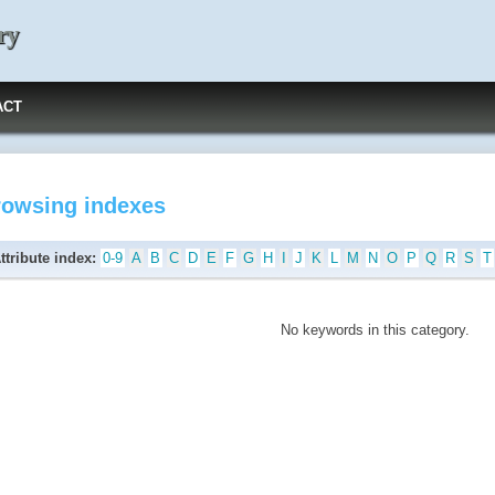
ry
ACT
rowsing indexes
ttribute index:
0-9
A
B
C
D
E
F
G
H
I
J
K
L
M
N
O
P
Q
R
S
T
No keywords in this category.