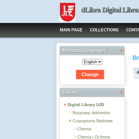
dLibra Digital Libra
MAIN PAGE
COLLECTIONS
CONT
Metadata languages
B
A
Library
Digital Library UJD
Rozprawy doktorskie
Czasopisma Naukowe
Chemia
Chemia i Ochrona