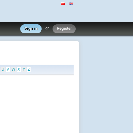
Sign in
or
Register
U
V
W
X
Y
Z