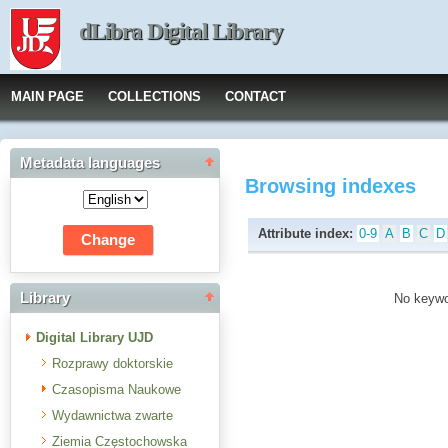
dLibra Digital Library
MAIN PAGE
COLLECTIONS
CONTACT
Metadata languages
Browsing indexes
Attribute index:
0-9
A
B
C
D
Library
No keywor
Digital Library UJD
Rozprawy doktorskie
Czasopisma Naukowe
Wydawnictwa zwarte
Ziemia Częstochowska