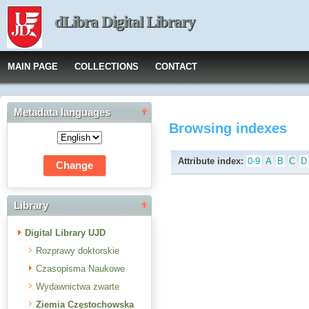
dLibra Digital Library
MAIN PAGE
COLLECTIONS
CONTACT
Metadata languages
Browsing indexes
Attribute index:
0-9
A
B
C
D
Library
Digital Library UJD
Rozprawy doktorskie
Czasopisma Naukowe
Wydawnictwa zwarte
Ziemia Częstochowska