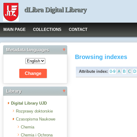
dLibra Digital Library
MAIN PAGE
COLLECTIONS
CONTACT
Metadata languages
Browsing indexes
Attribute index:
0-9
A
B
C
D
Library
Digital Library UJD
Rozprawy doktorskie
Czasopisma Naukowe
Chemia
Chemia i Ochrona