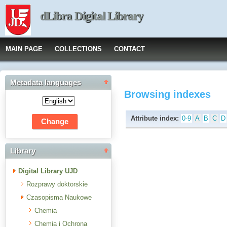
dLibra Digital Library
MAIN PAGE
COLLECTIONS
CONTACT
Metadata languages
Browsing indexes
Attribute index:
0-9
A
B
C
D
Library
Digital Library UJD
Rozprawy doktorskie
Czasopisma Naukowe
Chemia
Chemia i Ochrona