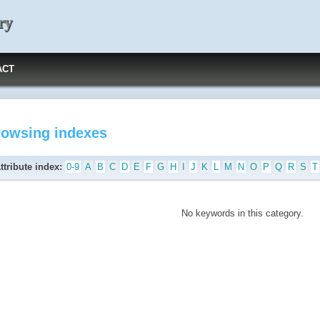
ry
ACT
rowsing indexes
ttribute index:
0-9
A
B
C
D
E
F
G
H
I
J
K
L
M
N
O
P
Q
R
S
T
No keywords in this category.