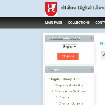
dLibra Digital Libra
MAIN PAGE
COLLECTIONS
CONT
Metadata languages
B
A
Library
Digital Library UJD
Rozprawy doktorskie
Czasopisma Naukowe
Chemia
Chemia i Ochrona