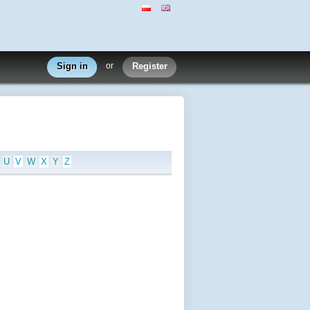
Sign in
or
Register
U
V
W
X
Y
Z