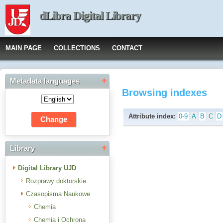
dLibra Digital Library
MAIN PAGE
COLLECTIONS
CONTACT
Metadata languages
Browsing indexes
Attribute index:
0-9
A
B
C
D
Library
Digital Library UJD
Rozprawy doktorskie
Czasopisma Naukowe
Chemia
Chemia i Ochrona