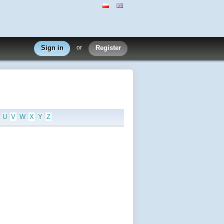
Sign in
or
Register
U
V
W
X
Y
Z