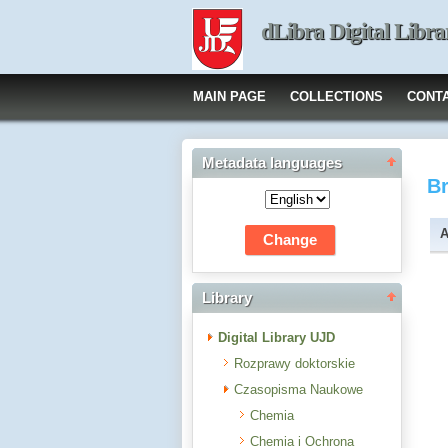
dLibra Digital Libra
MAIN PAGE
COLLECTIONS
CONT
Metadata languages
B
A
Library
Digital Library UJD
Rozprawy doktorskie
Czasopisma Naukowe
Chemia
Chemia i Ochrona