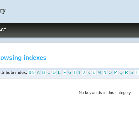
ry
ACT
rowsing indexes
ttribute index:
0-9
A
B
C
D
E
F
G
H
I
J
K
L
M
N
O
P
Q
R
S
T
No keywords in this category.