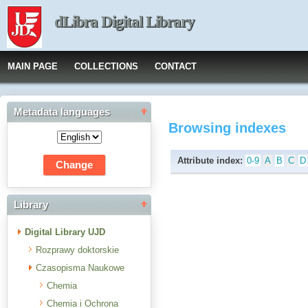
dLibra Digital Library
MAIN PAGE
COLLECTIONS
CONTACT
Metadata languages
Browsing indexes
Attribute index:
0-9
A
B
C
D
Library
Digital Library UJD
Rozprawy doktorskie
Czasopisma Naukowe
Chemia
Chemia i Ochrona