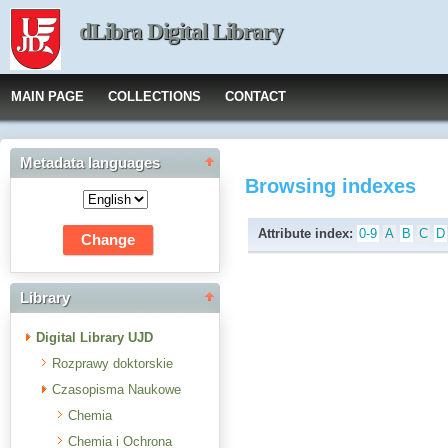
dLibra Digital Library
MAIN PAGE
COLLECTIONS
CONTACT
Metadata languages
Browsing indexes
Attribute index:
0-9
A
B
C
D
Library
Digital Library UJD
Rozprawy doktorskie
Czasopisma Naukowe
Chemia
Chemia i Ochrona