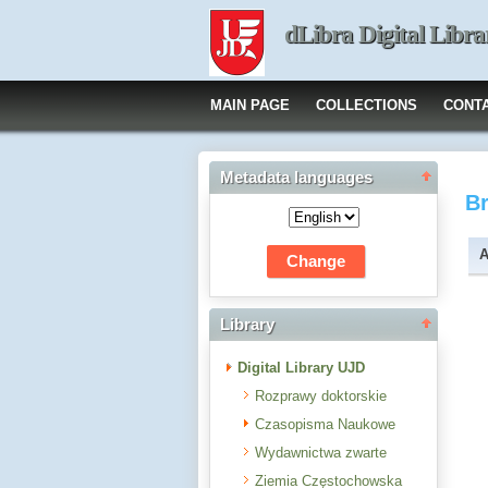
dLibra Digital Libra
MAIN PAGE
COLLECTIONS
CONT
Metadata languages
B
A
Library
Digital Library UJD
Rozprawy doktorskie
Czasopisma Naukowe
Wydawnictwa zwarte
Ziemia Częstochowska