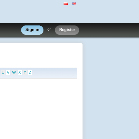
Sign in
or
Register
U
V
W
X
Y
Z