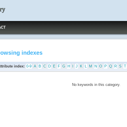
ry
ACT
rowsing indexes
ttribute index:
0-9
A
B
C
D
E
F
G
H
I
J
K
L
M
N
O
P
Q
R
S
T
No keywords in this category.