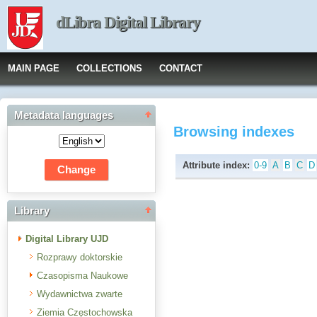
dLibra Digital Library
MAIN PAGE
COLLECTIONS
CONTACT
Metadata languages
Browsing indexes
Attribute index:
0-9
A
B
C
D
Library
Digital Library UJD
Rozprawy doktorskie
Czasopisma Naukowe
Wydawnictwa zwarte
Ziemia Częstochowska