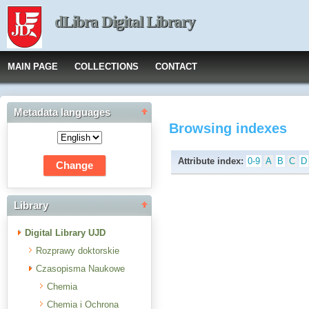
dLibra Digital Library
MAIN PAGE
COLLECTIONS
CONTACT
Metadata languages
Browsing indexes
Attribute index:
0-9
A
B
C
D
Library
Digital Library UJD
Rozprawy doktorskie
Czasopisma Naukowe
Chemia
Chemia i Ochrona