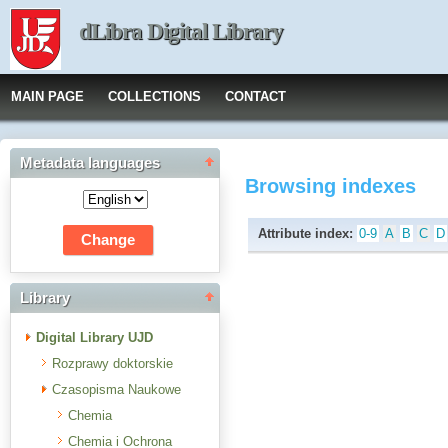
dLibra Digital Library
MAIN PAGE
COLLECTIONS
CONTACT
Metadata languages
Browsing indexes
Attribute index:
0-9
A
B
C
D
Library
Digital Library UJD
Rozprawy doktorskie
Czasopisma Naukowe
Chemia
Chemia i Ochrona